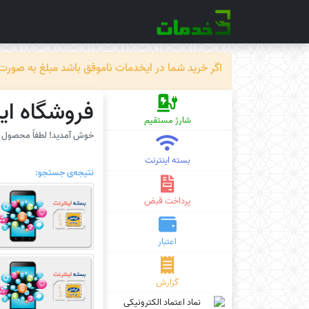
اگر خرید شما در ایخدمات ناموفق باشد مبلغ به صورت خودکار ظرف حداکثر 72 سا
فروشگاه ای
شارژ مستقیم
خوش آمدید! لطفاً محصول مو
بسته اینترنت
نتیجه‌ی جستجو:
پرداخت قبض
اعتبار
گزارش