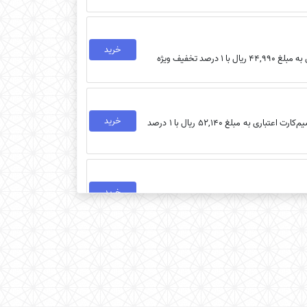
خرید
خرید
خرید بسته اینترنت ارزان ایرانسل مدل هفتگی 5 گیگابایت (2 تا 7 صبح) مخصوص سیم‌کارت اعتباری به مبلغ 52,140 ریال با 1 درصد
خرید
خرید