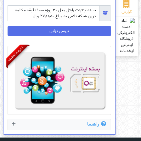
بسته اینترنت رایتل مدل 30 روزه 1000 دقیقه مکالمه
گزارش
درون شبکه دائمی به مبلغ 278850 ریال
بررسی نهایی
1
ف
د
ر
ص
د
ت
خ
ف
ی
راهنما