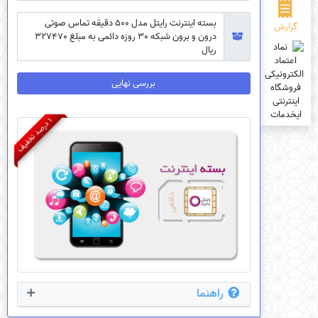
بسته اینترنت رایتل مدل 500 دقیقه تماس صوتی
گزارش
درون و برون شبکه 30 روزه دائمی به مبلغ 327470
ریال
بررسی نهایی
1
ف
د
ر
ص
د
ت
خ
ف
ی
راهنما